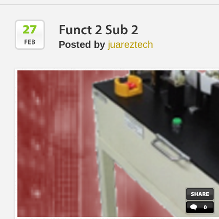
Posted by
juareztech
0