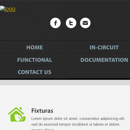
Lorem ipsum dolor sit amet, consectetur adipisicing elit,
sed do eiusmod tempor incididunt ut labore et dolore